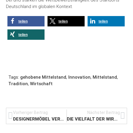
bei und stärken die Wettbewerbsfähigkeit des Standorts
Deutschland im globalen Kontext.
teilen
teilen
teilen
teilen
Tags:
gehobene Mittelstand
,
Innovation
,
Mittelstand
,
Tradition
,
Wirtschaft
Vorheriger Beitrag
Nächster Beitrag
DESIGNERMÖBEL VERKAUFEN: SO ERZIELEN SIE DEN BESTEN PREIS
DIE VIELFALT DER WIRTSCHAFTSFORMEN IN DEUTSCHLAND