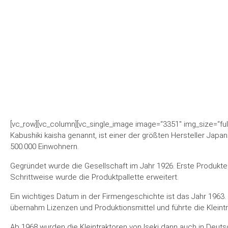
[vc_row][vc_column][vc_single_image image=“3351″ img_size=“full
Kabushiki kaisha genannt, ist einer der größten Hersteller Japa
500.000 Einwohnern.
Gegründet wurde die Gesellschaft im Jahr 1926. Erste Produkte w
Schrittweise wurde die Produktpallette erweitert.
Ein wichtiges Datum in der Firmengeschichte ist das Jahr 1963. Z
übernahm Lizenzen und Produktionsmittel und führte die Kleint
Ab 1968 wurden die Kleintraktoren von Iseki dann auch in Deutsch