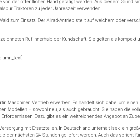
die von der öffentlichen Hand getätigt werden. Aus diesem Grund si
malspur Traktoren zu jeder Jahreszeit verwenden.
ald zum Einsatz. Der Allrad-Antrieb stellt auf weichem oder versc
ezeichneten Ruf innerhalb der Kundschaft. Sie gelten als kompakt u
olumn_text]
rtin Maschinen Vertrieb erwerben. Es handelt sich dabei um einen
nen Modellen – sowohl neu, als auch gebraucht. Sie haben die vol
en Erfordernissen. Dazu gibt es ein weitreichendes Angebot an Zu
e Versorgung mit Ersatzteilen. In Deutschland unterhält Iseki ein gro
 der nächsten 24 Stunden geliefert werden. Auch das spricht für 