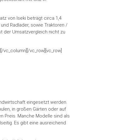
tz von Iseki beträgt circa 1,4
und Radlader, sowie Traktoren /
st der Umsatzvergleich nicht zu
[/vc_column][/vc_row][vc_row]
Landwirtschaft eingesetzt werden.
ulen, in großen Gärten oder auf
en Preis. Manche Modelle sind als
eitig. Es gibt eine ausreichend