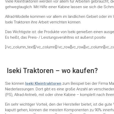
Viele Kleintraktoren werden vor allem für Arbeiten gebraucht, 
gehwegtauglich. Mit Hilfe einer Kabine lassen sie sich die Sch
Allrad-Modelle kommen vor allem im ländlichen Gebiet oder im W
Iseki Traktoren ihre Arbeit verrichten können.
Das Wichtigste ist: die Produkte von Iseki genießen einen ausg
Es heißt, das Preis- / Leistungsverähltnis ist äußerst positiv.
[/vc_column_text][/vc_column][/vc_row][vc_row][vc_column][vc_c
Iseki Traktoren – wo kaufen?
Sie können
Iseki Kleintraktoren
zum Beispiel bei der Firma Ma
Niederlassungen. Dort gibt es eine große Anzahl an verschiede
(PS), Allrad-Antrieb, mit oder ohne Kabine – komplett nach Ihr
Ein sehr wichtiger Vorteil, den der Hersteller bietet, ist die gut
kaputt gehen, können die meisten Komponenten zu 90% innerhalb