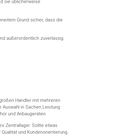
nd sie üblicherweise
hneitem Grund sicher, dass die
nd außerordentlich zuverlässig.
 großen Händler mit mehreren
le Auswahl in Sachen Leistung
behör und Anbaugeräten.
ßes Zentrallager. Sollte etwas
Qualität und Kundenorientierung.