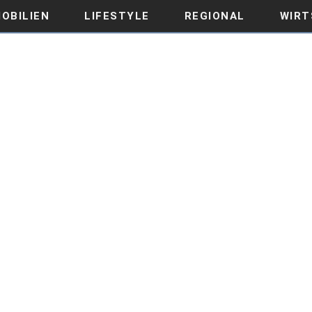
OBILIEN
LIFESTYLE
REGIONAL
WIRT
N – EIN TRADITIONSUNTER
ZUKUNFT
REGIONAL
,
WIRTSCHAFT