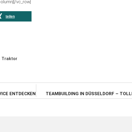
column][/vc_row]
teilen
,
Traktor
VICE ENTDECKEN
TEAMBUILDING IN DÜSSELDORF – TOLL