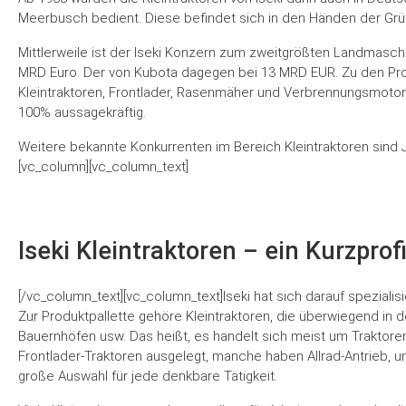
Meerbusch bedient. Diese befindet sich in den Händen der Grü
Mittlerweile ist der Iseki Konzern zum zweitgrößten Landmaschin
MRD Euro. Der von Kubota dagegen bei 13 MRD EUR. Zu den Pro
Kleintraktoren, Frontlader, Rasenmäher und Verbrennungsmotoren
100% aussagekräftig.
Weitere bekannte Konkurrenten im Bereich Kleintraktoren sind J
[vc_column][vc_column_text]
Iseki Kleintraktoren – ein Kurzprofi
[/vc_column_text][vc_column_text]Iseki hat sich darauf spezialis
Zur Produktpallette gehöre Kleintraktoren, die überwiegend in
Bauernhöfen usw. Das heißt, es handelt sich meist um Traktoren
Frontlader-Traktoren ausgelegt, manche haben Allrad-Antrieb, u
große Auswahl für jede denkbare Tätigkeit.