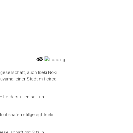
gesellschaft, auch Iseki Nōki
suyama, einer Stadt mit circa
lfe darstellen sollten.
chshafen stillgelegt. Iseki
esellschaft mit Sitz in