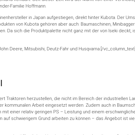
nder-Familie Hoffmann.
enhersteller in Japan aufgestiegen, direkt hinter Kubota. Der Umsa
dukten von Kubota gehören aber auch: Baumaschinen, Minibagger 
. Da sich die Produktpalette nicht ganz mit der von Iseki deckt, i
ohn Deere, Mitsubishi, Deutz-Fahr und Husqvarna.[/vc_column_text]
l
iert Traktoren herzustellen, die nicht im Bereich der industriellen 
 der kommunalen Arbeit eingesetzt werden. Zudem auch in Baumsch
 mit einer relativ geringen PS – Leistung und einem erschwinglich
m auf schwierigem Grund arbeiten zu können – das Angebot ist viels