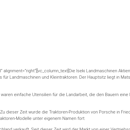
“ alignment=“right“][vc_column_text]Die Iseki Landmaschinen Aktien
ns für Landmaschinen und Kleintraktoren. Der Hauptsitz liegt in Mat
aren einfache Utensilien für die Landarbeit, die den Bauern eine Hi
u dieser Zeit wurde die Traktoren-Produktion von Porsche in Friedri
raktoren-Modelle unter eigenem Namen fort.
land verkauft. Seit dieser Zeit wird der Markt von einer Vertriebsg