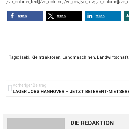
[/vc_column_text][/vc_column][/vc_row][vc_row][vc_column][/vc_
teilen
teilen
teilen
Tags:
Iseki
,
Kleintraktoren
,
Landmaschinen
,
Landwirtschaft
Vorheriger Beitrag
LAGER JOBS HANNOVER – JETZT BEI EVENT-MIETSER
DIE REDAKTION