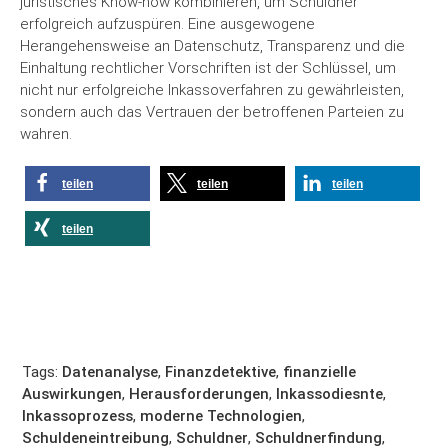
juristisches Know-how kombinieren, um Schuldner
erfolgreich aufzuspüren. Eine ausgewogene
Herangehensweise an Datenschutz, Transparenz und die
Einhaltung rechtlicher Vorschriften ist der Schlüssel, um
nicht nur erfolgreiche Inkassoverfahren zu gewährleisten,
sondern auch das Vertrauen der betroffenen Parteien zu
wahren.
teilen
teilen
teilen
teilen
Tags:
Datenanalyse
,
Finanzdetektive
,
finanzielle
Auswirkungen
,
Herausforderungen
,
Inkassodiesnte
,
Inkassoprozess
,
moderne Technologien
,
Schuldeneintreibung
,
Schuldner
,
Schuldnerfindung
,