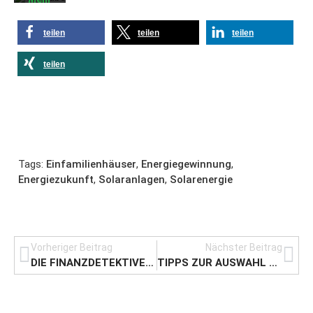
erfahren
teilen
teilen
teilen
Video
laden
teilen
YouTube
immer
entsperren
Tags:
Einfamilienhäuser
,
Energiegewinnung
,
Energiezukunft
,
Solaranlagen
,
Solarenergie
Vorheriger Beitrag
Nächster Beitrag
DIE FINANZDETEKTIVE: WIE INKASSODIENSTE SCHULDNER FINDEN
TIPPS ZUR AUSWAHL DER RICHTIGEN SACHINHALTSVERSICHERUNG FÜR IHR UNTERNEHMEN