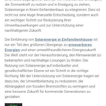
die Sonnenkraft zu nutzen und in Erwägung zu ziehen,
Solarenergie in Ihrem Einfamilienhaus zu integrieren. Dies ist
nicht nur eine kluge finanzielle Entscheidung, sondern auch
ein wichtiger Schritt zur Reduzierung Ihrer
Umweltauswirkungen und zur Unterstützung einer
nachhaltigeren Zukunft.
Die Einführung von
Solarenergie in Einfamilienhäuser
ist
nur ein Teil des größeren Übergangs zu
erneuerbaren
Energien
und einer umweltfreundlicheren Energiezukunft.
Die Welt steht vor der Herausforderung, den Klimawandel zu
bekämpfen und nachhaltige Lösungen zu finden. Die
Nutzung von Solarenergie auf individueller und
Mit
gesellschaftlicher Ebene ist ein Schritt in die richtige
dem
Laden
Richtung. Mit der Unterstützung von Solarenergie tragen wir
des
dazu bei, die Umweltbelastung zu reduzieren, die
Videos
Abhängigkeit von fossilen Brennstoffen zu verringern und
akzeptieren
Sie die
eine bessere Zukunft für kommende Generationen zu
Datenschutzerklärung
gestalten.
von
YouTube.
Mehr