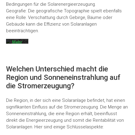
Laden
Bedingungen für die Solarenergieerzeugung.
des
Geografie: Die geografische Topographie spielt ebenfalls
Videos
eine Rolle. Verschattung durch Gebirge, Bäume oder
akzeptieren
Sie die
Gebäude kann die Effizienz von Solaranlagen
Datenschutzerklärung
beeinträchtigen.
von
YouTube.
Mehr
erfahren
Video
laden
Welchen Unterschied macht die
Region und Sonneneinstrahlung auf
YouTube
die Stromerzeugung?
immer
entsperren
Die Region, in der sich eine Solaranlage befindet, hat einen
signifikanten Einfluss auf die Stromerzeugung. Die Menge an
Sonneneinstrahlung, die eine Region erhält, beeinflusst
direkt die Energieerzeugung und somit die Rentabilität von
Solaranlagen. Hier sind einige Schlüsselaspekte: