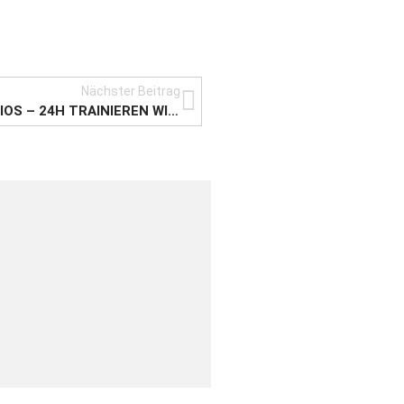
Nächster Beitrag
DER TREND VON SMART GYM FITNESSSTUDIOS – 24H TRAINIEREN WIRD SO MÖGLICH