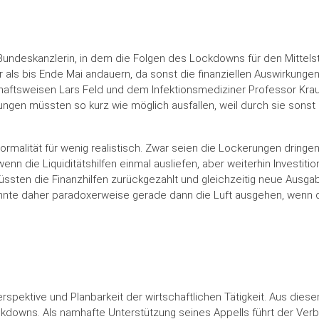
Bundeskanzlerin, in dem die Folgen des Lockdowns für den Mittelst
r als bis Ende Mai andauern, da sonst die finanziellen Auswirkunge
chaftsweisen Lars Feld und dem Infektionsmediziner Professor Kr
kungen müssten so kurz wie möglich ausfallen, weil durch sie son
rmalität für wenig realistisch. Zwar seien die Lockerungen dringe
nn die Liquiditätshilfen einmal ausliefen, aber weiterhin Investit
ssten die Finanzhilfen zurückgezahlt und gleichzeitig neue Ausga
nnte daher paradoxerweise gerade dann die Luft ausgehen, wenn 
Perspektive und Planbarkeit der wirtschaftlichen Tätigkeit. Aus die
ockdowns. Als namhafte Unterstützung seines Appells führt der Ve