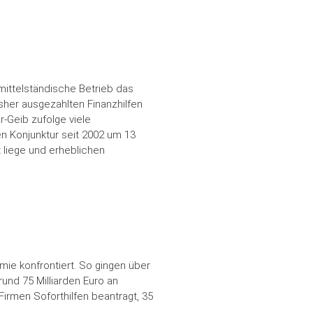
ittelständische Betrieb das
isher ausgezahlten Finanzhilfen
r-Geib zufolge viele
en Konjunktur seit 2002 um 13
t liege und erheblichen
ie konfrontiert. So gingen über
und 75 Milliarden Euro an
Firmen Soforthilfen beantragt, 35