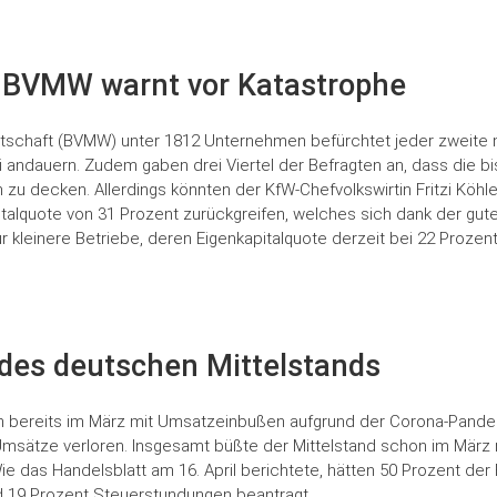
r, BVMW warnt vor Katastrophe
tschaft (BVMW) unter 1812 Unternehmen befürchtet jeder zweite m
ai andauern. Zudem gaben drei Viertel der Befragten an, dass die b
zu decken. Allerdings könnten der KfW-Chefvolkswirtin Fritzi Köhle
talquote von 31 Prozent zurückgreifen, welches sich dank der gut
r kleinere Betriebe, deren Eigenkapitalquote derzeit bei 22 Prozen
 des deutschen Mittelstands
ch bereits im März mit Umsatzeinbußen aufgrund der Corona-Pandem
msätze verloren. Insgesamt büßte der Mittelstand schon im März r
e das Handelsblatt am 16. April berichtete, hätten 50 Prozent der 
nd 19 Prozent Steuerstundungen beantragt.