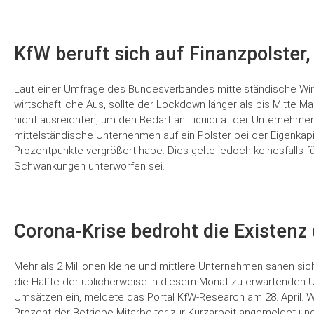
KfW beruft sich auf Finanzpolste
Laut einer Umfrage des Bundesverbandes mittelständische Wir
wirtschaftliche Aus, sollte der Lockdown länger als bis Mitte M
nicht ausreichten, um den Bedarf an Liquidität der Unternehmen 
mittelständische Unternehmen auf ein Polster bei der Eigenkapi
Prozentpunkte vergrößert habe. Dies gelte jedoch keinesfalls fü
Schwankungen unterworfen sei.
Corona-Krise bedroht die Existenz
Mehr als 2 Millionen kleine und mittlere Unternehmen sahen si
die Hälfte der üblicherweise in diesem Monat zu erwartenden U
Umsätzen ein, meldete das Portal KfW-Research am 28. April. Wi
Prozent der Betriebe Mitarbeiter zur Kurzarbeit angemeldet u