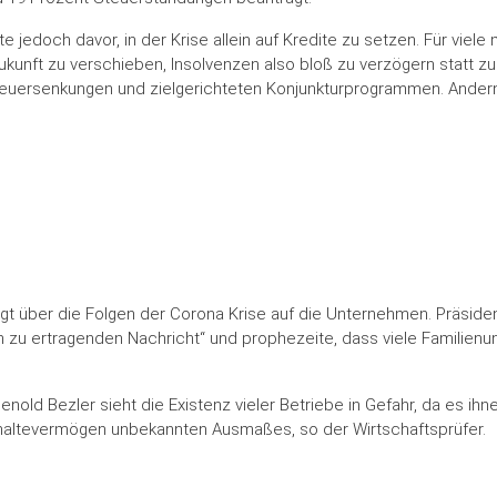
jedoch davor, in der Krise allein auf Kredite zu setzen. Für viel
kunft zu verschieben, Insolvenzen also bloß zu verzögern statt zu
 Steuersenkungen und zielgerichteten Konjunkturprogrammen. Ande
t
t über die Folgen der Corona Krise auf die Unternehmen. Präside
m zu ertragenden Nachricht“ und prophezeite, dass viele Familien
nold Bezler sieht die Existenz vieler Betriebe in Gefahr, da es ihn
chhaltevermögen unbekannten Ausmaßes, so der Wirtschaftsprüfer.