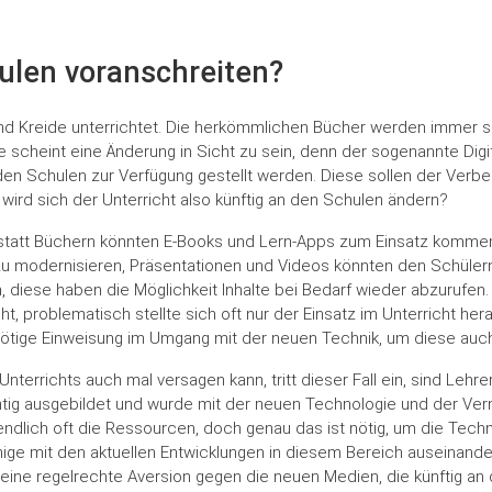
chulen voranschreiten?
 und Kreide unterrichtet. Die herkömmlichen Bücher werden immer s
le scheint eine Änderung in Sicht zu sein, denn der sogenannte Dig
den Schulen zur Verfügung gestellt werden. Diese sollen der Verb
 wird sich der Unterricht also künftig an den Schulen ändern?
n statt Büchern könnten E-Books und Lern-Apps zum Einsatz komme
zu modernisieren, Präsentationen und Videos könnten den Schülern 
 diese haben die Möglichkeit Inhalte bei Bedarf wieder abzurufen.
, problematisch stellte sich oft nur der Einsatz im Unterricht her
e nötige Einweisung im Umgang mit der neuen Technik, um diese auc
richts auch mal versagen kann, tritt dieser Fall ein, sind Lehrer
ichtig ausgebildet und wurde mit der neuen Technologie und der Ver
endlich oft die Ressourcen, doch genau das ist nötig, um die Tec
wenige mit den aktuellen Entwicklungen in diesem Bereich auseinand
ine regelrechte Aversion gegen die neuen Medien, die künftig an