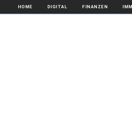
HOME
DIGITAL
FINANZEN
IMM
WAS IN 2020 FÜR DIE DI