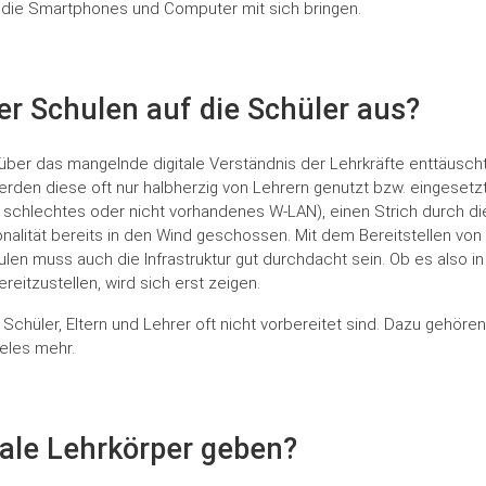
en die Smartphones und Computer mit sich bringen.
der Schulen auf die Schüler aus?
über das mangelnde digitale Verständnis der Lehrkräfte enttäuscht
 werden diese oft nur halbherzig von Lehrern genutzt bzw. eingeset
chlechtes oder nicht vorhandenes W-LAN), einen Strich durch die
ität bereits in den Wind geschossen. Mit dem Bereitstellen von 
len muss auch die Infrastruktur gut durchdacht sein. Ob es also in
reitzustellen, wird sich erst zeigen.
e Schüler, Eltern und Lehrer oft nicht vorbereitet sind. Dazu gehör
eles mehr.
itale Lehrkörper geben?