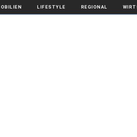
OBILIEN
LIFESTYLE
REGIONAL
WIRT
GITALISIERUNG DER SCHULE
WISSEN