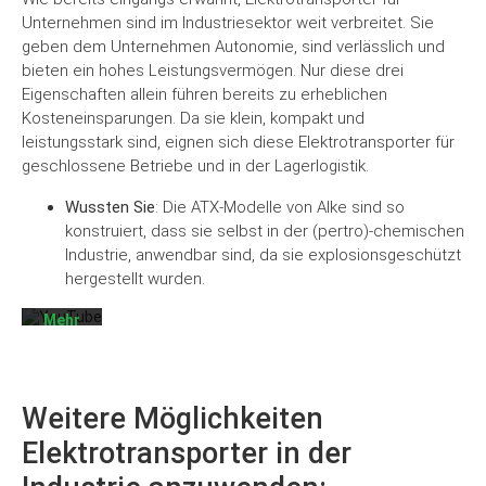
Unternehmen sind im Industriesektor weit verbreitet. Sie
geben dem Unternehmen Autonomie, sind verlässlich und
bieten ein hohes Leistungsvermögen. Nur diese drei
Eigenschaften allein führen bereits zu erheblichen
Kosteneinsparungen. Da sie klein, kompakt und
leistungsstark sind, eignen sich diese Elektrotransporter für
Mit
dem
geschlossene Betriebe und in der Lagerlogistik.
Laden
des
Wussten Sie
: Die ATX-Modelle von Alke sind so
Videos
konstruiert, dass sie selbst in der (pertro)-chemischen
akzeptieren
Sie die
Industrie, anwendbar sind, da sie explosionsgeschützt
Datenschutzerklärung
hergestellt wurden.
von
YouTube.
Mehr
erfahren
Video
laden
Weitere Möglichkeiten
Elektrotransporter in der
YouTube
immer