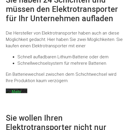
Sie haben 24 Schichten und
müssen den Elektrotransporter
für Ihr Unternehmen aufladen
Die Hersteller von Elektrotransporter haben auch an diese
Möglichkeit gedacht. Hier haben Sie zwei Möglichkeiten. Sie
Mit
kaufen einen Elektrotransporter mit einer
dem
Laden
Schnell aufladbaren Lithium-Batterie oder dem
des
Schnellwechselsystem für mehrere Batterien.
Videos
akzeptieren
Sie die
Ein Batteriewechsel zwischen dem Schichtwechsel wird
Datenschutzerklärung
Ihre Produktion kaum verzögern.
von
YouTube.
Mehr
erfahren
Video
laden
Sie wollen Ihren
Elektrotransporter nicht nur
YouTube