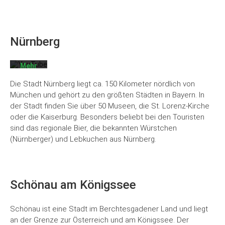
Laden
des
Videos
akzeptieren
Sie die
Nürnberg
Datenschutzerklärung
von
YouTube.
Mehr
erfahren
Die Stadt Nürnberg liegt ca. 150 Kilometer nördlich von
Video
München und gehört zu den größten Städten in Bayern. In
laden
der Stadt finden Sie über 50 Museen, die St. Lorenz-Kirche
oder die Kaiserburg. Besonders beliebt bei den Touristen
sind das regionale Bier, die bekannten Würstchen
YouTube
immer
(Nürnberger) und Lebkuchen aus Nürnberg.
entsperren
Schönau am Königssee
Schönau ist eine Stadt im Berchtesgadener Land und liegt
an der Grenze zur Österreich und am Königssee. Der