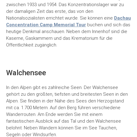
laden
zwischen 1933 und 1954. Das Konzentrationslager war zu
der damaligen Zeit das erste, das von den
Nationalsozialisten errichtet wurde. Sie können eine
Dachau
YouTube
immer
Concentration Camp Memorial Tour
buchen und sich das
entsperren
heutige Denkmal anschauen. Neben dem Innenhof sind die
Kaserne, Gaskammern und das Krematorium für die
Öffentlichkeit zugänglich.
Walchensee
In den Alpen gibt es zahlreiche Seen. Der Walchensee
gehört zu den größten, tiefsten und breitesten Seen in den
Alpen. Sie finden in der Nähe des Sees den Herzogstand
mit ca. 1.700 Metern. Auf den Berg führen verschiedene
Wanderrouten. Am Ende werden Sie mit einem
fantastischen Ausblick auf das Tal und den Walchensee
belohnt. Neben Wandern können Sie im See Tauchen,
Mit
dem
Segeln oder Windsurfen.