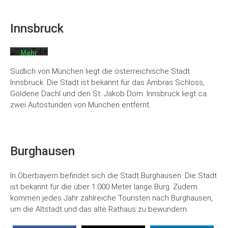
Videos
akzeptieren
Sie die
Innsbruck
Datenschutzerklärung
von
YouTube.
Mehr
erfahren
Südlich von München liegt die österreichische Stadt
Video
Innsbruck. Die Stadt ist bekannt für das Ambras Schloss,
laden
Goldene Dachl und den St. Jakob Dom. Innsbruck liegt ca.
zwei Autostunden von München entfernt.
YouTube
immer
entsperren
Burghausen
In Oberbayern befindet sich die Stadt Burghausen. Die Stadt
ist bekannt für die über 1.000 Meter lange Burg. Zudem
kommen jedes Jahr zahlreiche Touristen nach Burghausen,
um die Altstadt und das alte Rathaus zu bewundern.