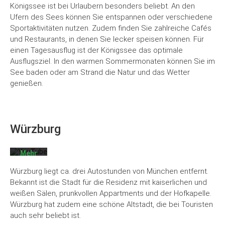
Königssee ist bei Urlaubern besonders beliebt. An den
Ufern des Sees können Sie entspannen oder verschiedene
Sportaktivitäten nutzen. Zudem finden Sie zahlreiche Cafés
und Restaurants, in denen Sie lecker speisen können. Für
einen Tagesausflug ist der Königssee das optimale
Ausflugsziel. In den warmen Sommermonaten können Sie im
See baden oder am Strand die Natur und das Wetter
Mit
dem
genießen.
Laden
des
Videos
akzeptieren
Sie die
Würzburg
Datenschutzerklärung
von
YouTube.
Mehr
erfahren
Würzburg liegt ca. drei Autostunden von München entfernt.
Video
Bekannt ist die Stadt für die Residenz mit kaiserlichen und
laden
weißen Sälen, prunkvollen Appartments und der Hofkapelle.
Würzburg hat zudem eine schöne Altstadt, die bei Touristen
auch sehr beliebt ist.
YouTube
immer