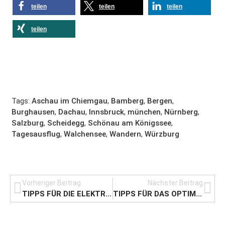
teilen
teilen
teilen
teilen
Tags:
Aschau im Chiemgau
,
Bamberg
,
Bergen
,
Burghausen
,
Dachau
,
Innsbruck
,
münchen
,
Nürnberg
,
Salzburg
,
Scheidegg
,
Schönau am Königssee
,
Tagesausflug
,
Walchensee
,
Wandern
,
Würzburg
Vorheriger Beitrag
Nächster Beitrag
TIPPS FÜR DIE ELEKTRONISCHE ABLAGE
TIPPS FÜR DAS OPTIMALE LAUNCH EVENT