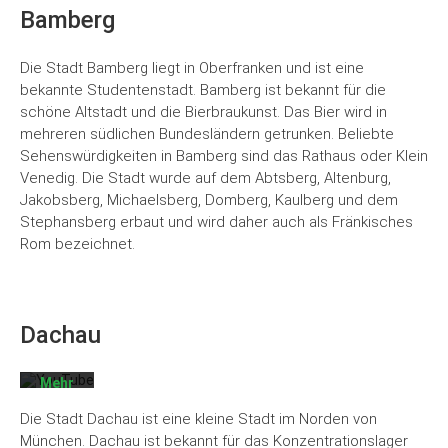
Bamberg
Die Stadt Bamberg liegt in Oberfranken und ist eine
bekannte Studentenstadt. Bamberg ist bekannt für die
schöne Altstadt und die Bierbraukunst. Das Bier wird in
mehreren südlichen Bundesländern getrunken. Beliebte
Sehenswürdigkeiten in Bamberg sind das Rathaus oder Klein
Venedig. Die Stadt wurde auf dem Abtsberg, Altenburg,
Jakobsberg, Michaelsberg, Domberg, Kaulberg und dem
Stephansberg erbaut und wird daher auch als Fränkisches
Mit
dem
Rom bezeichnet.
Laden
des
Videos
akzeptieren
Sie die
Dachau
Datenschutzerklärung
von
YouTube.
Mehr
erfahren
Die Stadt Dachau ist eine kleine Stadt im Norden von
Video
München. Dachau ist bekannt für das Konzentrationslager