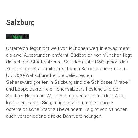
des
Videos
akzeptieren
Sie die
Salzburg
Datenschutzerklärung
von
YouTube.
Mehr
erfahren
Österreich liegt nicht weit von München weg. In etwas mehr
Video
als zwei Autostunden entfernt. Südöstlich von München liegt
laden
die schöne Stadt Salzburg. Seit dem Jahr 1996 gehört das
Zentrum der Stadt mit der schönen Barockarchitektur zum
UNESCO-Weltkulturerbe. Die beliebtesten
YouTube
immer
Sehenswürdigkeiten in Salzburg sind die Schlösser Mirabell
entsperren
und Leopoldskron, die Hohensalzburg Festung und der
Stadtteil Hellbrunn. Wenn Sie morgens früh mit dem Auto
losfahren, haben Sie genügend Zeit, um die schöne
österreichische Stadt zu bewundern. Es gibt von München
auch verschiedene direkte Bahnverbindungen.