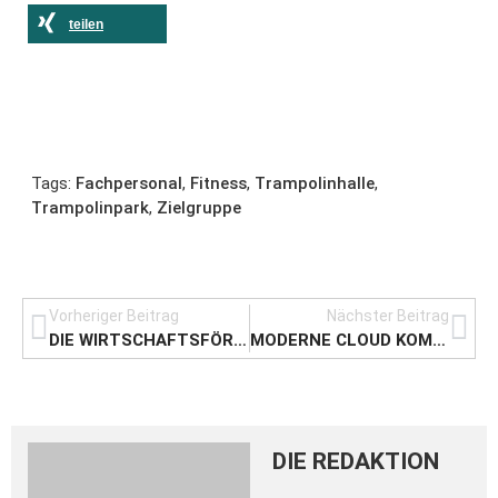
teilen
Tags:
Fachpersonal
,
Fitness
,
Trampolinhalle
,
Trampolinpark
,
Zielgruppe
Vorheriger Beitrag
Nächster Beitrag
DIE WIRTSCHAFTSFÖRDERUNG HAMBURG – VORSTELLUNG UND KONTAKTDATEN
MODERNE CLOUD KOMMUNIKATIONSLÖSUNGEN FÜR UNTERNEHMEN
DIE REDAKTION