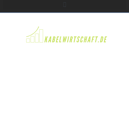
WIE TRAMPOLIN-
FITNESS ZUM TREND
WURDE UND IMMER