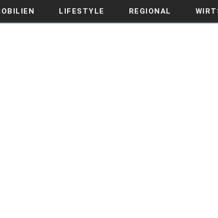
OBILIEN
LIFESTYLE
REGIONAL
WIRT
ANLAGENEFFEKTIVITÄT BER
RBESSERN KÖNNEN
WIRTSCHAFT