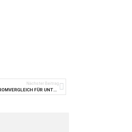
Nächster Beitrag
DIESES EINSPARPOTENTIAL BIETET DER STROMVERGLEICH FÜR UNTERNEHMEN