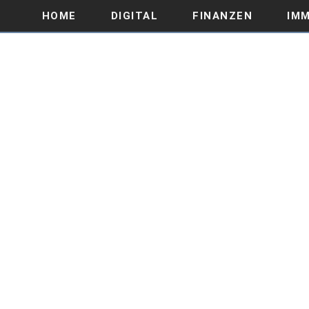
HOME
DIGITAL
FINANZEN
IMM
WIE SIE IHRE GESAMT
VE