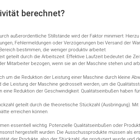
vität berechnet?
Durch außerordentliche Stillstände wird der Faktor minimiert. Hierzu
ungen, Fehlermeldungen oder Verzögerungen bei Versand der War
Bereich bestimmen, die weniger produktiv arbeitet.
eit geteilt durch die Arbeitszeit. Effektive Laufzeit bedeutet die Ze
t der Mitarbeiter bezogen, wenn sie an der Maschine stehen und arb
sich um die Reduktion der Leistung einer Maschine durch kleine Abw
e Leistung der Maschine gedrosselt werden, um die Qualitätssta
nn eine Reduktion der Geschwindigkeit. Qualitätseinbußen haben 
ückzahl geteilt durch die theoretische Stückzahl (Ausbringung). Mit
ätte erreichen können.
men essentiell wichtig. Potenzielle Qualitätseinbußen oder Produkt
msonst hergestellt wurden. Die Ausschussprodukte müssen als e
tität der Produkte, also der Stückzahl, die produziert wurde und de