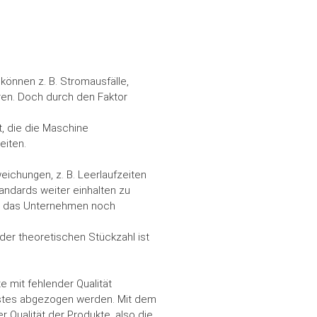
 können z. B. Stromausfälle,
en. Doch durch den Faktor
it, die die Maschine
eiten.
eichungen, z. B. Leerlaufzeiten
ndards weiter einhalten zu
für das Unternehmen noch
 der theoretischen Stückzahl ist
e mit fehlender Qualität
rstes abgezogen werden. Mit dem
r Qualität der Produkte, also die