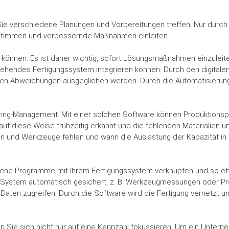
e verschiedene Planungen und Vorbereitungen treffen. Nur durch 
stimmen und verbessernde Maßnahmen einleiten.
können. Es ist daher wichtig, sofort Lösungsmaßnahmen einzuleite
tehendes Fertigungssystem integrieren können. Durch den digitalen F
en Abweichungen ausgeglichen werden. Durch die Automatisierun
uring-Management. Mit einer solchen Software können Produktionsp
 diese Weise frühzeitig erkannt und die fehlenden Materialien 
en und Werkzeuge fehlen und wann die Auslastung der Kapazität in de
ne Programme mit Ihrem Fertigungssystem verknüpfen und so effek
m System automatisch gesichert, z. B. Werkzeugmessungen oder Pr
aten zugreifen. Durch die Software wird die Fertigung vernetzt un
en Sie sich nicht nur auf eine Kennzahl fokussieren. Um ein Unterneh