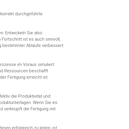
korrekt durchgeführte
n. Entwickeln Sie also
ortschritt ist es auch sinnvoll,
g bestimmter Abläufe verbessert
rozesse im Voraus simuliert
und Ressourcen beschafft
r Fertigung erreicht ist.
tiv die Produktivität und
oduktunterlagen. Wenn Sie es
d verknüpft die Fertigung mit
men erfolgreich zu leiten, ist