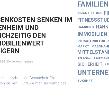
FAMILIE
F
FINANZIERUNG
ENKOSTEN SENKEN IM
FITNESSSTUD
ENHEIM UND
HANN
HAMBURG
IMMOBILIEN
ICHZEITIG DEN
INFRASTRUKTUR
OBILIENWERT
MARKT
MASSNAHM
IGERN
MITTELSTAN
PERSONAL
PROFESSIO
2026
Keine Kommentare
SICHERHEIT
ST
UNTERN
ZUKUNFT