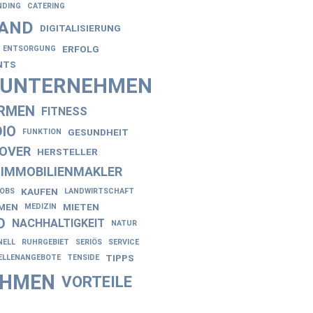
NDING
CATERING
AND
DIGITALISIERUNG
ERFOLG
ENTSORGUNG
NTS
NUNTERNEHMEN
IRMEN
FITNESS
IO
GESUNDHEIT
FUNKTION
OVER
HERSTELLER
IMMOBILIENMAKLER
KAUFEN
JOBS
LANDWIRTSCHAFT
EN
MIETEN
MEDIZIN
D
NACHHALTIGKEIT
NATUR
NELL
RUHRGEBIET
SERIÖS
SERVICE
TIPPS
ELLENANGEBOTE
TENSIDE
EHMEN
VORTEILE