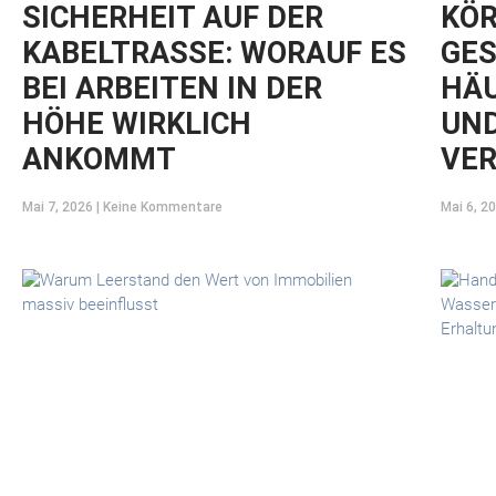
SICHERHEIT AUF DER
KÖR
KABELTRASSE: WORAUF ES
GES
BEI ARBEITEN IN DER
HÄU
HÖHE WIRKLICH
UND
ANKOMMT
VE
Mai 7, 2026
Keine Kommentare
Mai 6, 2