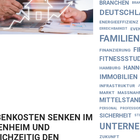
BRANCHEN
BRA
DEUTSCHL
ENERGIEEFFIZIENZ
EVE
ERREICHBARKEIT
FAMILIE
F
FINANZIERUNG
FITNESSSTUD
HANN
HAMBURG
IMMOBILIEN
INFRASTRUKTUR
MARKT
MASSNAHM
MITTELSTAN
PERSONAL
PROFESSIO
SICHERHEIT
ENKOSTEN SENKEN IM
ST
UNTERN
ENHEIM UND
ICHZEITIG DEN
ZUKUNFT