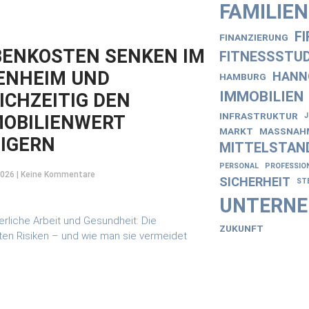
FAMILIE
F
FINANZIERUNG
ENKOSTEN SENKEN IM
FITNESSSTUD
ENHEIM UND
HANN
HAMBURG
IMMOBILIEN
ICHZEITIG DEN
INFRASTRUKTUR
OBILIENWERT
MARKT
MASSNAHM
IGERN
MITTELSTAN
PERSONAL
PROFESSIO
2026
Keine Kommentare
SICHERHEIT
ST
UNTERN
ZUKUNFT