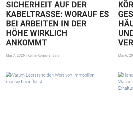
SICHERHEIT AUF DER
KÖR
KABELTRASSE: WORAUF ES
GES
BEI ARBEITEN IN DER
HÄU
HÖHE WIRKLICH
UND
ANKOMMT
VE
Mai 7, 2026
Keine Kommentare
Mai 6, 2