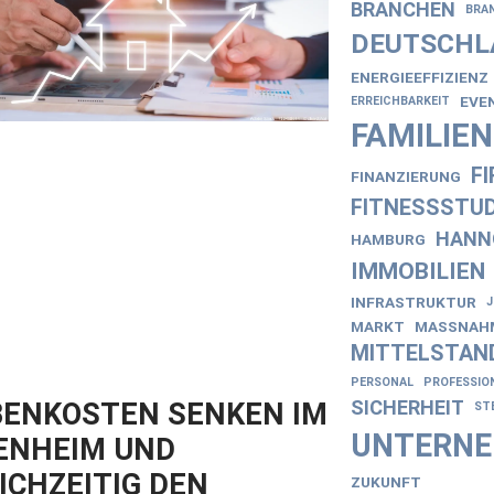
BRANCHEN
BRA
DEUTSCHL
ENERGIEEFFIZIENZ
EVE
ERREICHBARKEIT
FAMILIE
F
FINANZIERUNG
FITNESSSTUD
HANN
HAMBURG
IMMOBILIEN
INFRASTRUKTUR
MARKT
MASSNAHM
MITTELSTAN
PERSONAL
PROFESSIO
SICHERHEIT
ENKOSTEN SENKEN IM
ST
UNTERN
ENHEIM UND
ICHZEITIG DEN
ZUKUNFT