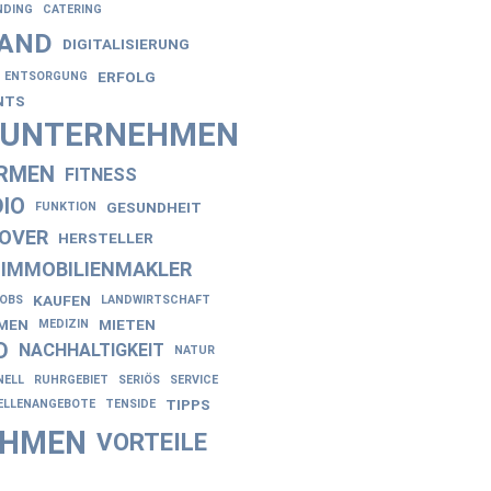
NDING
CATERING
AND
DIGITALISIERUNG
ERFOLG
ENTSORGUNG
NTS
NUNTERNEHMEN
IRMEN
FITNESS
IO
GESUNDHEIT
FUNKTION
OVER
HERSTELLER
IMMOBILIENMAKLER
KAUFEN
JOBS
LANDWIRTSCHAFT
EN
MIETEN
MEDIZIN
D
NACHHALTIGKEIT
NATUR
NELL
RUHRGEBIET
SERIÖS
SERVICE
TIPPS
ELLENANGEBOTE
TENSIDE
EHMEN
VORTEILE