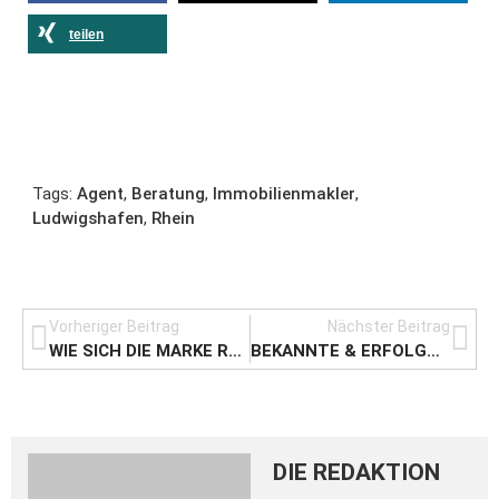
teilen
Tags:
Agent
,
Beratung
,
Immobilienmakler
,
Ludwigshafen
,
Rhein
Vorheriger Beitrag
Nächster Beitrag
WIE SICH DIE MARKE REIMA MIT KINDERBEKLEIDUNG VOM WETTBEWERB ABHEBT
BEKANNTE & ERFOLGREICHE GEDÄCHTNISTRAINER IN DEUTSCHLAND 2021
DIE REDAKTION