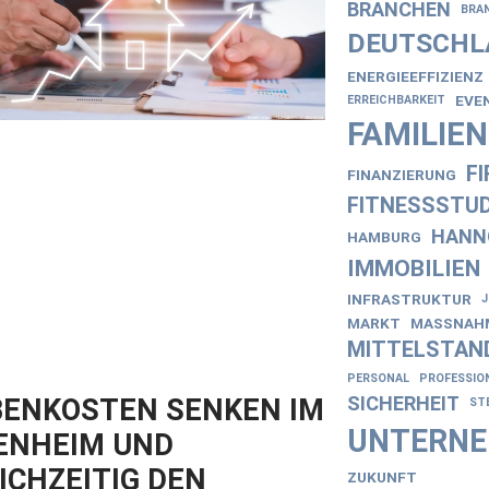
BRANCHEN
BRA
DEUTSCHL
ENERGIEEFFIZIENZ
EVE
ERREICHBARKEIT
FAMILIE
F
FINANZIERUNG
FITNESSSTUD
HANN
HAMBURG
IMMOBILIEN
INFRASTRUKTUR
MARKT
MASSNAHM
MITTELSTAN
PERSONAL
PROFESSIO
SICHERHEIT
ENKOSTEN SENKEN IM
ST
UNTERN
ENHEIM UND
ICHZEITIG DEN
ZUKUNFT