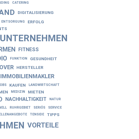
NDING
CATERING
AND
DIGITALISIERUNG
ERFOLG
ENTSORGUNG
NTS
NUNTERNEHMEN
IRMEN
FITNESS
IO
GESUNDHEIT
FUNKTION
OVER
HERSTELLER
IMMOBILIENMAKLER
KAUFEN
JOBS
LANDWIRTSCHAFT
EN
MIETEN
MEDIZIN
D
NACHHALTIGKEIT
NATUR
NELL
RUHRGEBIET
SERIÖS
SERVICE
TIPPS
ELLENANGEBOTE
TENSIDE
EHMEN
VORTEILE