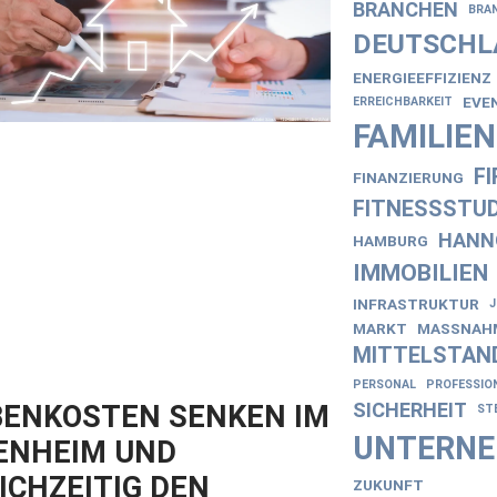
BRANCHEN
BRA
DEUTSCHL
ENERGIEEFFIZIENZ
EVE
ERREICHBARKEIT
FAMILIE
F
FINANZIERUNG
FITNESSSTUD
HANN
HAMBURG
IMMOBILIEN
INFRASTRUKTUR
MARKT
MASSNAHM
MITTELSTAN
PERSONAL
PROFESSIO
SICHERHEIT
ENKOSTEN SENKEN IM
ST
UNTERN
ENHEIM UND
ICHZEITIG DEN
ZUKUNFT