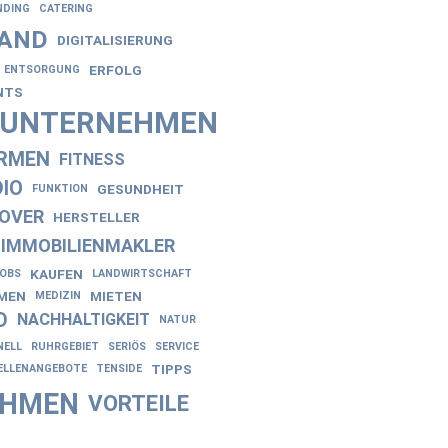
NDING
CATERING
AND
DIGITALISIERUNG
ERFOLG
ENTSORGUNG
NTS
NUNTERNEHMEN
IRMEN
FITNESS
IO
GESUNDHEIT
FUNKTION
OVER
HERSTELLER
IMMOBILIENMAKLER
KAUFEN
JOBS
LANDWIRTSCHAFT
EN
MIETEN
MEDIZIN
D
NACHHALTIGKEIT
NATUR
NELL
RUHRGEBIET
SERIÖS
SERVICE
TIPPS
ELLENANGEBOTE
TENSIDE
EHMEN
VORTEILE