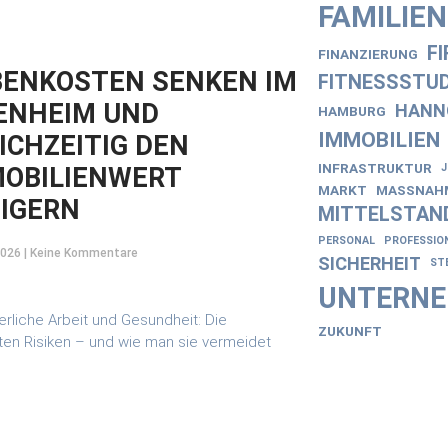
FAMILIE
F
FINANZIERUNG
ENKOSTEN SENKEN IM
FITNESSSTUD
ENHEIM UND
HANN
HAMBURG
IMMOBILIEN
ICHZEITIG DEN
INFRASTRUKTUR
OBILIENWERT
MARKT
MASSNAHM
IGERN
MITTELSTAN
PERSONAL
PROFESSIO
2026
Keine Kommentare
SICHERHEIT
ST
UNTERN
ZUKUNFT