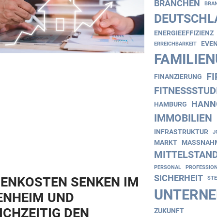
BRANCHEN
BRA
DEUTSCHL
ENERGIEEFFIZIENZ
EVE
ERREICHBARKEIT
FAMILIE
F
FINANZIERUNG
FITNESSSTUD
HANN
HAMBURG
IMMOBILIEN
INFRASTRUKTUR
J
MARKT
MASSNAHM
MITTELSTAN
PERSONAL
PROFESSIO
SICHERHEIT
ENKOSTEN SENKEN IM
ST
UNTERN
ENHEIM UND
ICHZEITIG DEN
ZUKUNFT