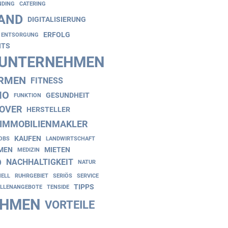
NDING
CATERING
AND
DIGITALISIERUNG
ERFOLG
ENTSORGUNG
NTS
NUNTERNEHMEN
IRMEN
FITNESS
IO
GESUNDHEIT
FUNKTION
OVER
HERSTELLER
IMMOBILIENMAKLER
KAUFEN
OBS
LANDWIRTSCHAFT
EN
MIETEN
MEDIZIN
D
NACHHALTIGKEIT
NATUR
NELL
RUHRGEBIET
SERIÖS
SERVICE
TIPPS
ELLENANGEBOTE
TENSIDE
EHMEN
VORTEILE