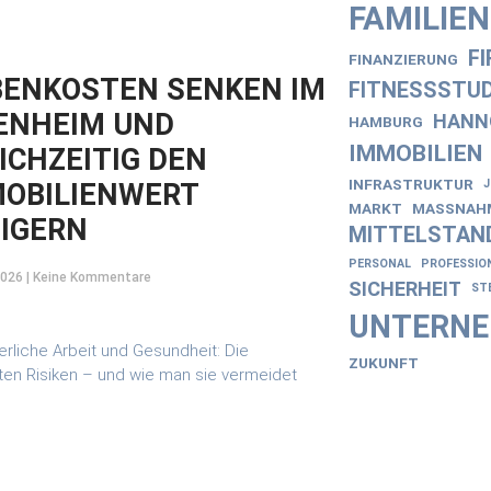
FAMILIE
F
FINANZIERUNG
ENKOSTEN SENKEN IM
FITNESSSTUD
ENHEIM UND
HANN
HAMBURG
IMMOBILIEN
ICHZEITIG DEN
INFRASTRUKTUR
OBILIENWERT
MARKT
MASSNAHM
IGERN
MITTELSTAN
PERSONAL
PROFESSIO
2026
Keine Kommentare
SICHERHEIT
ST
UNTERN
ZUKUNFT